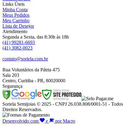
Links Úteis
Minha Conta
Meus Pedidos
Meu Carrinho
Lista de Desejos
Atendimento
Segunda a Sexta, das 8:30h às 18h
(41) 99281-6693
(41) 3082-0023
contato@soriela.com.br
Rua Voluntários da Pátria 475
Sala 203
Centro, Curitiba - PR, 80020000
Segurança
Soriela Semijoias © 2025 - CNPJ 26.038.808/0001-51 - Todos
Direitos Reservados.
Desenvolvido com
e
por Macro