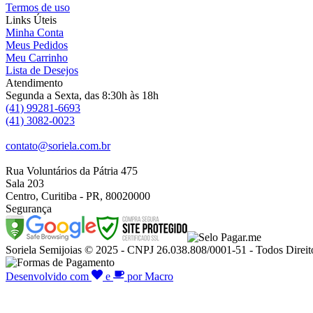
Termos de uso
Links Úteis
Minha Conta
Meus Pedidos
Meu Carrinho
Lista de Desejos
Atendimento
Segunda a Sexta, das 8:30h às 18h
(41) 99281-6693
(41) 3082-0023
contato@soriela.com.br
Rua Voluntários da Pátria 475
Sala 203
Centro, Curitiba - PR, 80020000
Segurança
Soriela Semijoias © 2025 - CNPJ 26.038.808/0001-51 - Todos Direit
Desenvolvido com
e
por Macro