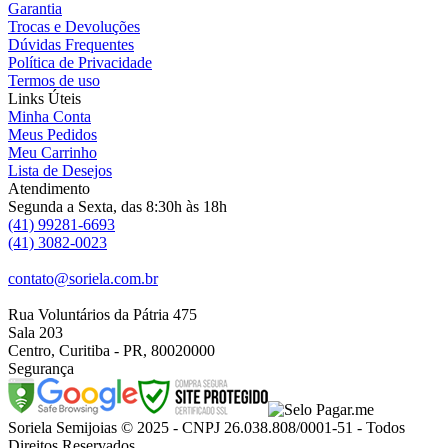
Garantia
Trocas e Devoluções
Dúvidas Frequentes
Política de Privacidade
Termos de uso
Links Úteis
Minha Conta
Meus Pedidos
Meu Carrinho
Lista de Desejos
Atendimento
Segunda a Sexta, das 8:30h às 18h
(41) 99281-6693
(41) 3082-0023
contato@soriela.com.br
Rua Voluntários da Pátria 475
Sala 203
Centro, Curitiba - PR, 80020000
Segurança
Soriela Semijoias © 2025 - CNPJ 26.038.808/0001-51 - Todos
Direitos Reservados.