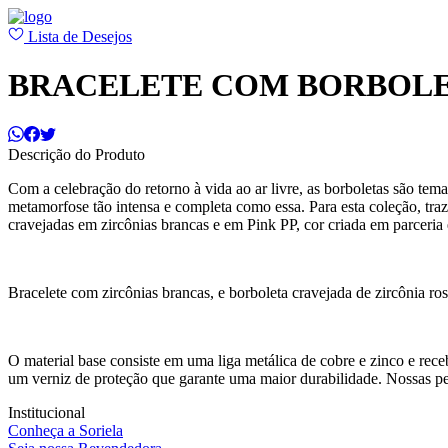
Lista de Desejos
BRACELETE COM BORBOLET
Descrição do Produto
Com a celebração do retorno à vida ao ar livre, as borboletas são te
metamorfose tão intensa e completa como essa. Para esta coleção, traz
cravejadas em zircônias brancas e em Pink PP, cor criada em parceria
Bracelete com zircônias brancas, e borboleta cravejada de zircônia ro
O material base consiste em uma liga metálica de cobre e zinco e rec
um verniz de proteção que garante uma maior durabilidade. Nossas p
Institucional
Conheça a Soriela