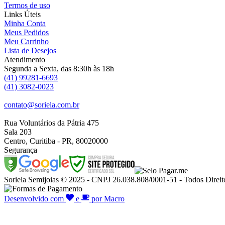
Termos de uso
Links Úteis
Minha Conta
Meus Pedidos
Meu Carrinho
Lista de Desejos
Atendimento
Segunda a Sexta, das 8:30h às 18h
(41) 99281-6693
(41) 3082-0023
contato@soriela.com.br
Rua Voluntários da Pátria 475
Sala 203
Centro, Curitiba - PR, 80020000
Segurança
Soriela Semijoias © 2025 - CNPJ 26.038.808/0001-51 - Todos Direit
Desenvolvido com
e
por Macro