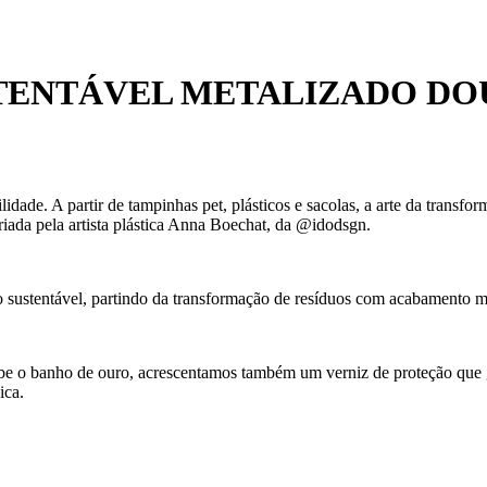
TENTÁVEL METALIZADO D
dade. A partir de tampinhas pet, plásticos e sacolas, a arte da transf
riada pela artista plástica Anna Boechat, da @idodsgn.
o sustentável, partindo da transformação de resíduos com acabamento m
ecebe o banho de ouro, acrescentamos também um verniz de proteção que
ica.