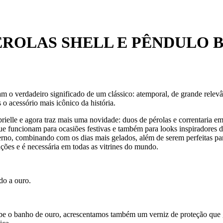
ÉROLAS SHELL E PÊNDULO 
am o verdadeiro significado de um clássico: atemporal, de grande relev
 o acessório mais icônico da história.
abrielle e agora traz mais uma novidade: duos de pérolas e correntar
que funcionam para ocasiões festivas e também para looks inspiradores d
verno, combinando com os dias mais gelados, além de serem perfeitas p
ções e é necessária em todas as vitrines do mundo.
do a ouro.
ecebe o banho de ouro, acrescentamos também um verniz de proteção que