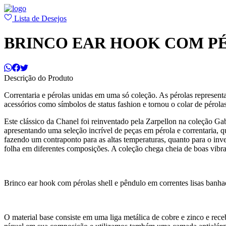
Lista de Desejos
BRINCO EAR HOOK COM P
Descrição do Produto
Correntaria e pérolas unidas em uma só coleção. As pérolas represent
acessórios como símbolos de status fashion e tornou o colar de pérolas
Este clássico da Chanel foi reinventado pela Zarpellon na coleção G
apresentando uma seleção incrível de peças em pérola e correntaria, 
fazendo um contraponto para as altas temperaturas, quanto para o in
folha em diferentes composições. A coleção chega cheia de boas vibra
Brinco ear hook com pérolas shell e pêndulo em correntes lisas banha
O material base consiste em uma liga metálica de cobre e zinco e r