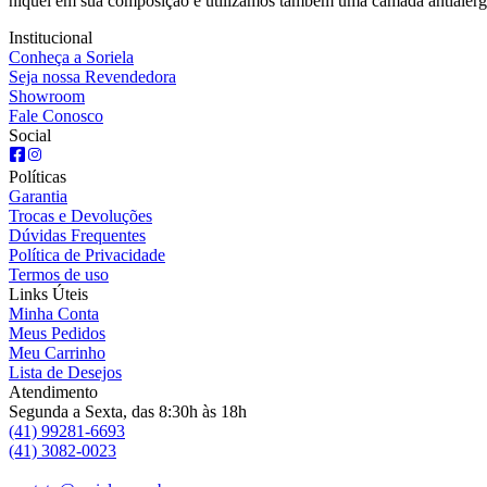
níquel em sua composição e utilizamos também uma camada antialérg
Institucional
Conheça a Soriela
Seja nossa Revendedora
Showroom
Fale Conosco
Social
Políticas
Garantia
Trocas e Devoluções
Dúvidas Frequentes
Política de Privacidade
Termos de uso
Links Úteis
Minha Conta
Meus Pedidos
Meu Carrinho
Lista de Desejos
Atendimento
Segunda a Sexta, das 8:30h às 18h
(41) 99281-6693
(41) 3082-0023