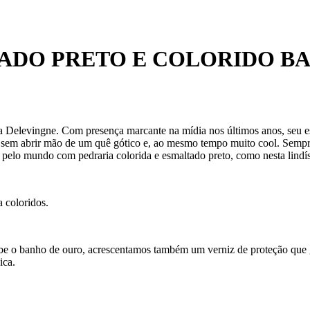
ADO PRETO E COLORIDO B
a Delevingne. Com presença marcante na mídia nos últimos anos, seu est
- sem abrir mão de um quê gótico e, ao mesmo tempo muito cool. Sempr
s pelo mundo com pedraria colorida e esmaltado preto, como nesta lindí
 coloridos.
ecebe o banho de ouro, acrescentamos também um verniz de proteção que
ica.