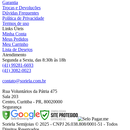
Garantia
Trocas e Devoluções
Dúvidas Frequentes
Política de Privacidade
Termos de uso
Links Úteis
Minha Conta
Meus Pedidos
Meu Carrinho
Lista de Desejos
Atendimento
Segunda a Sexta, das 8:30h às 18h
(41) 99281-6693
(41) 3082-0023
contato@soriela.com.br
Rua Voluntários da Pátria 475
Sala 203
Centro, Curitiba - PR, 80020000
Segurança
Soriela Semijoias © 2025 - CNPJ 26.038.808/0001-51 - Todos
Direitos Reservados.