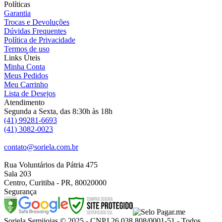
Políticas
Garantia
Trocas e Devoluções
Dúvidas Frequentes
Política de Privacidade
Termos de uso
Links Úteis
Minha Conta
Meus Pedidos
Meu Carrinho
Lista de Desejos
Atendimento
Segunda a Sexta, das 8:30h às 18h
(41) 99281-6693
(41) 3082-0023
contato@soriela.com.br
Rua Voluntários da Pátria 475
Sala 203
Centro, Curitiba - PR, 80020000
Segurança
Soriela Semijoias © 2025 - CNPJ 26.038.808/0001-51 - Todos