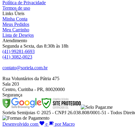
Política de Privacidade
Termos de uso
Links Úteis
Minha Conta
Meus Pedidos
Meu Carrinho
Lista de Desejos
Atendimento
Segunda a Sexta, das 8:30h às 18h
(41) 99281-6693
(41) 3082-0023
contato@soriela.com.br
Rua Voluntários da Pátria 475
Sala 203
Centro, Curitiba - PR, 80020000
Segurança
Soriela Semijoias © 2025 - CNPJ 26.038.808/0001-51 - Todos Direit
Desenvolvido com
e
por Macro