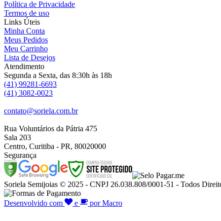
Política de Privacidade
Termos de uso
Links Úteis
Minha Conta
Meus Pedidos
Meu Carrinho
Lista de Desejos
Atendimento
Segunda a Sexta, das 8:30h às 18h
(41) 99281-6693
(41) 3082-0023
contato@soriela.com.br
Rua Voluntários da Pátria 475
Sala 203
Centro, Curitiba - PR, 80020000
Segurança
Soriela Semijoias © 2025 - CNPJ 26.038.808/0001-51 - Todos Direit
Desenvolvido com
e
por Macro