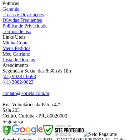
Políticas
Garantia
Trocas e Devoluções
Dúvidas Frequentes
Política de Privacidade
Termos de uso
Links Úteis
Minha Conta
Meus Pedidos
Meu Carrinho
Lista de Desejos
Atendimento
Segunda a Sexta, das 8:30h às 18h
(41) 99281-6693
(41) 3082-0023
contato@soriela.com.br
Rua Voluntários da Pátria 475
Sala 203
Centro, Curitiba - PR, 80020000
Segurança
Soriela Semijoias © 2025 - CNPJ 26.038.808/0001-51 - Todos