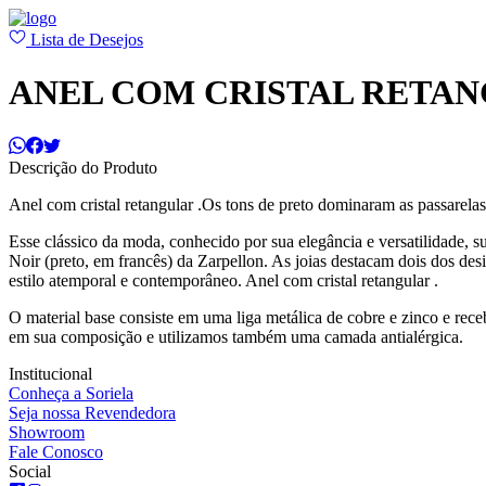
Lista de Desejos
ANEL COM CRISTAL RETA
Descrição do Produto
Anel com cristal retangular .Os tons de preto dominaram as passarel
Esse clássico da moda, conhecido por sua elegância e versatilidade, s
Noir (preto, em francês) da Zarpellon. As joias destacam dois dos des
estilo atemporal e contemporâneo. Anel com cristal retangular .
O material base consiste em uma liga metálica de cobre e zinco e re
em sua composição e utilizamos também uma camada antialérgica.
Institucional
Conheça a Soriela
Seja nossa Revendedora
Showroom
Fale Conosco
Social