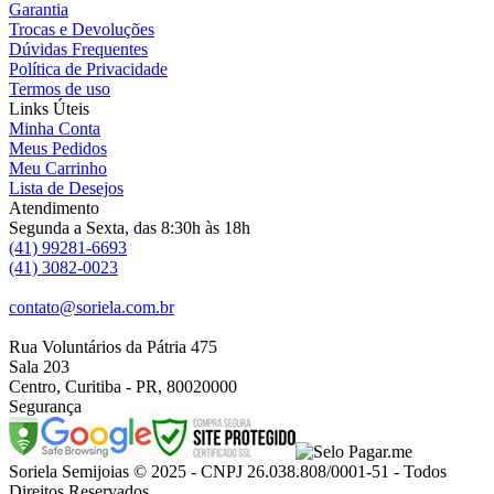
Garantia
Trocas e Devoluções
Dúvidas Frequentes
Política de Privacidade
Termos de uso
Links Úteis
Minha Conta
Meus Pedidos
Meu Carrinho
Lista de Desejos
Atendimento
Segunda a Sexta, das 8:30h às 18h
(41) 99281-6693
(41) 3082-0023
contato@soriela.com.br
Rua Voluntários da Pátria 475
Sala 203
Centro, Curitiba - PR, 80020000
Segurança
Soriela Semijoias © 2025 - CNPJ 26.038.808/0001-51 - Todos
Direitos Reservados.