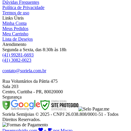
Dúvidas Frequentes
Política de Privacidade
Termos de uso
Links Úteis
Minha Conta
Meus Pedidos
Meu Carrinho
Lista de Desejos
Atendimento
Segunda a Sexta, das 8:30h às 18h
(41) 99281-6693
(41) 3082-0023
contato@soriela.com.br
Rua Voluntários da Pátria 475
Sala 203
Centro, Curitiba - PR, 80020000
Segurança
Soriela Semijoias © 2025 - CNPJ 26.038.808/0001-51 - Todos
Direitos Reservados.
Desenvolvido com
e
por Macro