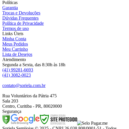
Políticas
Garantia
Trocas e Devoluções
Dúvidas Frequentes
Política de Privacidade
Termos de uso
Links Úteis
Minha Conta
Meus Pedidos
Meu Carrinho
Lista de Desejos
Atendimento
Segunda a Sexta, das 8:30h às 18h
(41) 99281-6693
(41) 3082-0023
contato@soriela.com.br
Rua Voluntários da Pátria 475
Sala 203
Centro, Curitiba - PR, 80020000
Segurança
Soriela Semijoias © 2025 - CNPJ 26.038.808/0001-51 - Todos