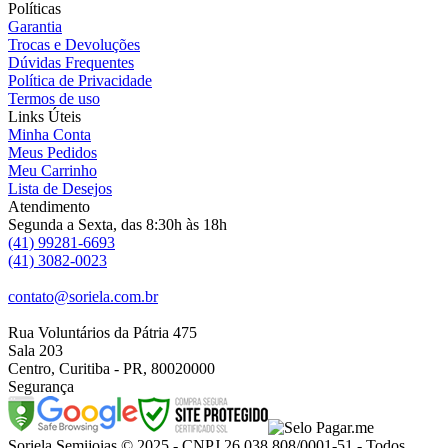
Políticas
Garantia
Trocas e Devoluções
Dúvidas Frequentes
Política de Privacidade
Termos de uso
Links Úteis
Minha Conta
Meus Pedidos
Meu Carrinho
Lista de Desejos
Atendimento
Segunda a Sexta, das 8:30h às 18h
(41) 99281-6693
(41) 3082-0023
contato@soriela.com.br
Rua Voluntários da Pátria 475
Sala 203
Centro, Curitiba - PR, 80020000
Segurança
Soriela Semijoias © 2025 - CNPJ 26.038.808/0001-51 - Todos